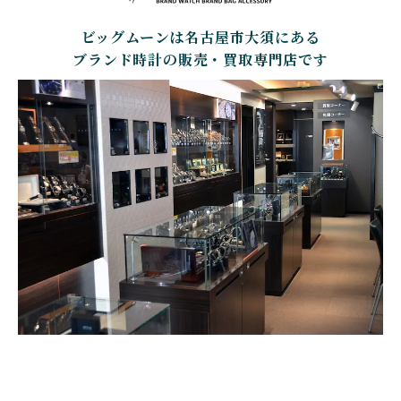
ビッグムーンは名古屋市大須にある
CARTIER
CHANEL
BEAUBLEU
BELL＆ROSS
カルティエ
シャネル
ボーブルー
ベル＆ロス
ブランド時計の販売・買取専門店です
BOLDR Supply Compan
CHOPARD
SEIKO
BLANCPAIN
y
ショパール
セイコー
ブランパン
ボルダー・サプライ・カ
ンパニー
GLASHUTTE ORIGINA
CHRONOSWISS
L
BOVET
BREGUET
クロノスイス
グラスヒュッテ・オリジ
ボヴェ
ブレゲ
ナル
BRUNO SOHNLE Glash
ALAIN SILBERSTEIN
CITIZEN
BREITLING
utte
アラン・シルベスタイン
シチズン
ブライトリング
ブルーノ・ゾンレー・ グ
ラスヒュッテ
BULOVA
BVLGARI
ブローバ
ブルガリ
CARL F. BUCHERER
CARTIER
カール F. ブヘラ
カルティエ