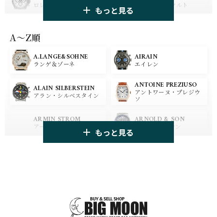
ロレックス
ジャガー・ルクルト
もっと見る
PANERAI
IWC
パネライ
アイ ダブリュー シー
A〜Z順
A.LANGE&SOHNE
AIRAIN
OMEGA
BREGUET
ランゲ＆ゾーネ
エイレン
オメガ
ブレゲ
ANTOINE PREZIUSO
BLANCPAIN
BREITLING
ALAIN SILBERSTEIN
アントワーヌ・プレジウ
ブランパン
ブライトリング
アラン・シルベスタイン
ソ
HUBLOT
ZENITH
ARMIN STROM
ARNOLD & SON
ウブロ
ゼニス
アーミン・シュトローム
アーノルド&サン
もっと見る
TAG HEUER
TUDOR
AUDEMARS PIGUET
AZIMUTH
タグ・ホイヤー
チューダー
オーデマ・ピゲ
アジムート
GIRARD PERREGAUX
ULYSSE NARDIN
BALL WATCH
BALTIC WATCHES
ジラール・ペルゴ
ユリスナルダン
ボール・ウォッチ
バルティック ウォッチ
BELL＆ROSS
SINN
BAMFORD LONDON
BAUME&MERCIER
ベル＆ロス
ジン
バンフォード・ロンドン
ボーム＆メルシエ