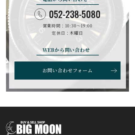
DANIEL ROTH
DAVOSA
ダニエル・ロート
ダボサ
052-238-5080
DUBEY&SCHALDENBR
E.C.W
営業時間：10:30〜19:00
AND
ヨーロピアン・カンパニ
ダービー&シャルデンブラ
定休日：木曜日
ー・ウォッチ
ン
EBERHARD
EDOX
WEBから問い合わせ
エベラール
エドックス
ETERNA
F.P.JOURNE
お問い合わせフォーム
エテルナ
F.P.ジュルヌ
FAVRE LEUBA
FORTIS
ファーブル・ルーバ
フォルティス
FREDERIQUE CONSTA
FRANCK MULLER
NT
フランク・ミュラー
フレデリック・コンスタ
ント
GERALD GENTA
GIRARD PERREGAUX
ジェラルド・ジェンタ
ジラール・ペルゴ