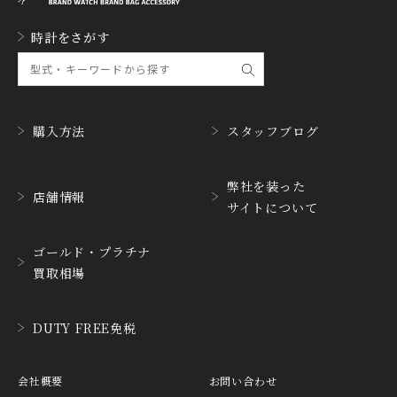
GLASHUTTE ORIGINA
時計をさがす
GUCCI
L
グッチ
グラスヒュッテ・オリジ
ナル
GUINAND
H.MOSER&CIE.
ギナーン
H. モーザー
購入方法
スタッフブログ
HABRING2
HAMILTON
ハブリングツー
ハミルトン
弊社を装った
店舗情報
サイトについて
HANHART
HARRY WINSTON
ハンハルト
ハリー・ウィンストン
ゴールド・プラチナ
HEINRICH-GEISEN
HERMES
買取相場
ハインリッヒ ガイセン
エルメス
HORAE
HUBLOT
DUTY FREE免税
ホライ
ウブロ
IKEPOD
INCIPIO
会社概要
お問い合わせ
アイクポッド
インキピオー