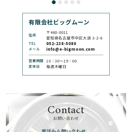
CASIO
CEDRIC JOHNER
カシオ
セドリックジョナー
有限会社ビッグムーン
CHANEL
CHOPARD
シャネル
ショパール
〒460-0011
住所
CHRISTOPHER WARD
愛知県名古屋市中区大須 3-2-6
CHRONO TOKYO
クリストファー・ウォー
TEL
052-238-5080
クロノトウキョウ
ド
メール
info@e-bigmoon.com
CHRONOSWISS
CITIZEN
営業時間
10：30〜19：00
クロノスイス
シチズン
定休日
毎週木曜日
CUERVOY SOBRINOS
CVSTOS
クエルボ・イソブリノス
クストス
CYRUS
CZAPEK
サイラス
チャペック
Contact
D. DORNBLÜTH&SOH
DAMASKO
N
お問い合わせ
ダマスコ
D.ドルンブルート＆ゾー
ン
電話から問い合わせ