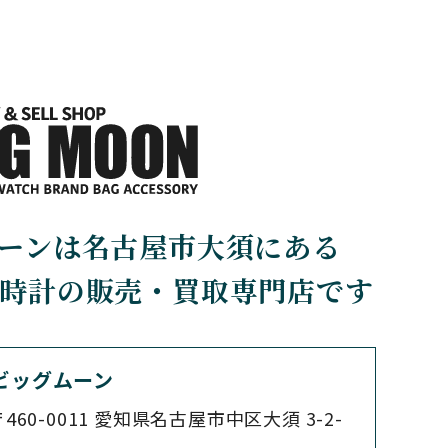
any
ボルダー・サプライ・カン
パニー
BRUNO SOHNLE Gla
shutte
ブルーノ・ゾンレー・ グラ
スヒュッテ
CHERER
CARTIER
ーンは名古屋市大須にある
カルティエ
時計の販売・買取専門店です
CHOPARD
ショパール
ビッグムーン
460-0011
愛知県名古屋市中区大須 3-2-
SS
CITIZEN