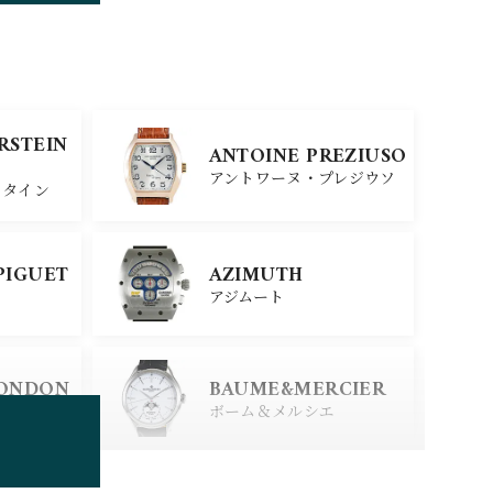
TUDOR
チューダー
SINN
ERSTEIN
ANTOINE PREZIUSO
ジン
アントワーヌ・プレジウソ
スタイン
SEIKO
PIGUET
AZIMUTH
セイコー
アジムート
ERSTEIN
CITIZEN
LONDON
BAUME&MERCIER
シチズン
スタイン
ロンドン
ボーム＆メルシエ
BOLDR Supply Comp