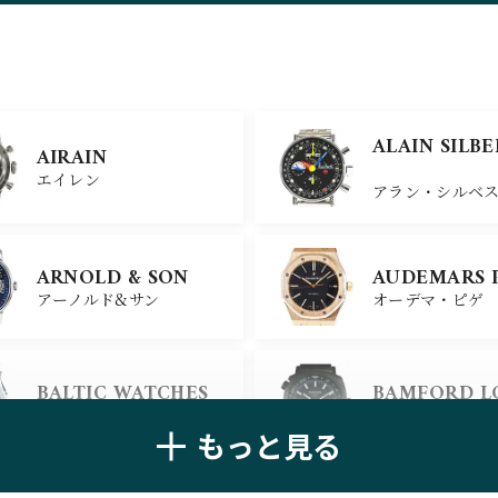
ZENITH
TAG HEUER
ゼニス
タグ・ホイヤー
ULYSSE NARDIN
BELL＆ROSS
ALAIN SILB
AIRAIN
ユリスナルダン
ベル＆ロス
エイレン
アラン・シルベ
CHANEL
CHOPARD
ARNOLD & SON
AUDEMARS 
シャネル
ショパール
アーノルド&サン
オーデマ・ピゲ
ALAIN SILB
CHRONOSWISS
BALTIC WATCHES
BAMFORD 
クロノスイス
アラン・シルベ
バルティック ウォッチ
バンフォード・
もっと見る