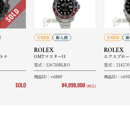
SOLD
USED
新入荷
USED
新
ROLEX
ROLEX
トナ
GMTマスターII
エクスプロー
型式：126710BLRO
型式：21427
商品ID：v6889
商品ID：v695
SOLD
¥4,098,000
(税込)