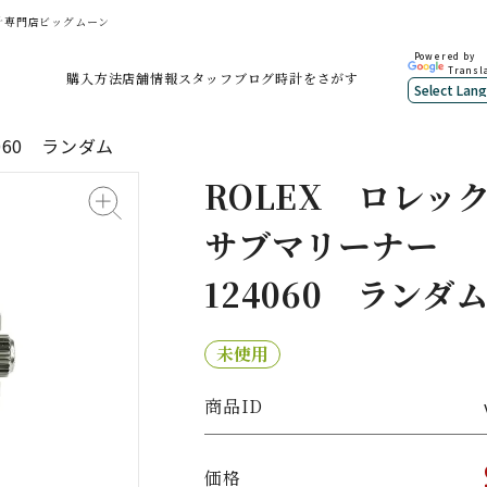
時計専門店ビッグムーン
Powered by
Transl
購入方法
店舗情報
スタッフブログ
時計をさがす
060 ランダム
ROLEX
ロレッ
サブマリーナー
124060 ランダ
未使用
商品ID
価格