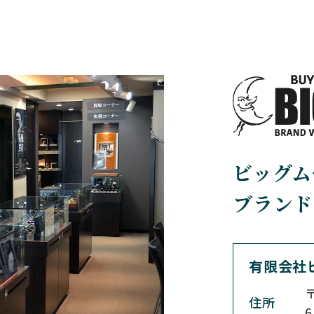
BELL＆ROSS
BLANCPAIN
ベル＆ロス
ブランパン
BREGUET
BREITLING
ブレゲ
ブライトリング
BVLGARI
CARL F. BU
ビッグム
ブルガリ
カール F. ブヘラ
ブランド
CEDRIC JOHNER
CHANEL
セドリックジョナー
シャネル
有限会社
〒
住所
CHRONO TOKYO
CHRONOSWI
6