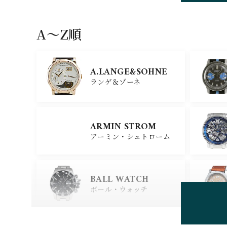
HUBLOT
ウブロ
A〜Z順
GIRARD PERREGAU
X
A.LANGE&SOHNE
ジラール・ペルゴ
ランゲ＆ゾーネ
CARTIER
ARMIN STROM
カルティエ
アーミン・シュトローム
GLASHUTTE ORIGIN
AL
BALL WATCH
グラスヒュッテ・オリジナ
ル
ボール・ウォッチ