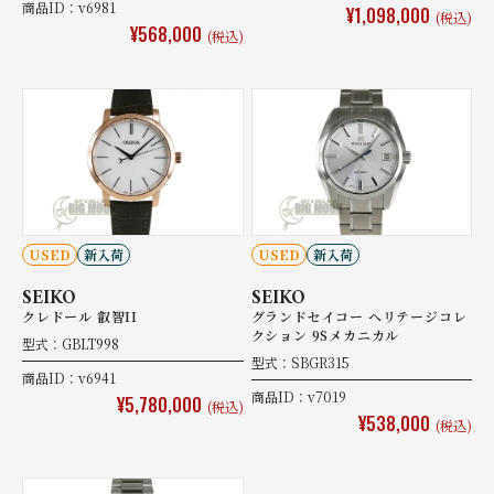
商品ID：v6981
¥1,098,000
(税込)
¥568,000
(税込)
USED
新入荷
USED
新入荷
SEIKO
SEIKO
クレドール 叡智II
グランドセイコー ヘリテージコレ
クション 9Sメカニカル
型式：GBLT998
型式：SBGR315
商品ID：v6941
商品ID：v7019
¥5,780,000
(税込)
¥538,000
(税込)