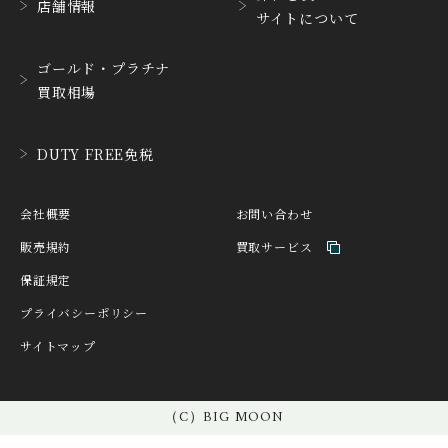
店舗情報
サイトについて
HANHART
HARRY WINSTON
ハンハルト
ハリー・ウィンストン
ゴールド・プラチナ
HEINRICH-GEISEN
HERMES
買取相場
ハインリッヒ ガイセン
エルメス
HORAE
HUBLOT
DUTY FREE免税
ホライ
ウブロ
IKEPOD
INCIPIO
会社概要
お問い合わせ
アイクポッド
インキピオー
販売規約
買取サービス
IWC
JACQUES ETOILE
保証規定
アイ ダブリュー シー
ジャッケ・エトアール
プライバシーポリシー
JAEGER LE COULTRE
JAQUET DROZ
サイトマップ
ジャガー・ルクルト
ジャケ・ドロー
JEAN-CLAUDE PERRIN
JEANRICHARD
ジャン・クロード ペラ
（C）BIG MOON
ジャンリシャール
ン