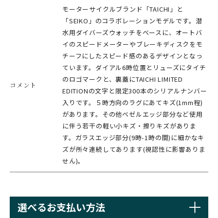
モーターサイクルブランド「TAICHI」と
「SEIKO」のコラボレーションモデルです。潜
水用ダイバーズウォッチをベースに、オートバ
イのスピードメーターやブレーキディスクをモ
チーフにしたスピード感のあるデザインとなっ
ています。ダイアル6時位置とリューズにタイチ
のロゴマークと、裏蓋にTAICHI LIMITED
コメント
EDITIONの文字と限定300本のシリアルナンバー
入りです。５時方向のラグにあてキズ(1mm程)
があります。その他ベゼルエッジ部分など使用
に伴う若干の軽い小キズ・擦りキズがありま
す。ガラスエッジ部分(9時-1時の間)に細かなキ
ズが所々連続してあります(視認性に影響ありま
せん)。
選べるお支払い方法