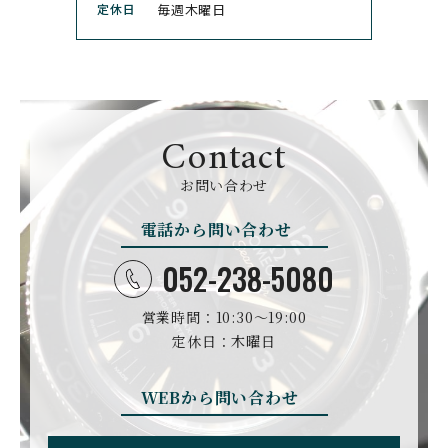
定休日
毎週木曜日
CUERVOY SOBRINOS
CVSTOS
クエルボ・イソブリノス
クストス
CYRUS
CZAPEK
サイラス
チャペック
Contact
D. DORNBLÜTH&SOH
DAMASKO
N
お問い合わせ
ダマスコ
D.ドルンブルート＆ゾー
ン
電話から問い合わせ
DANIEL ROTH
DAVOSA
ダニエル・ロート
ダボサ
052-238-5080
DUBEY&SCHALDENBR
E.C.W
営業時間：10:30〜19:00
AND
ヨーロピアン・カンパニ
ダービー&シャルデンブラ
定休日：木曜日
ー・ウォッチ
ン
EBERHARD
EDOX
WEBから問い合わせ
エベラール
エドックス