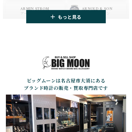
HUBLOT
ZENITH
ARMIN STROM
ARNOLD & SON
ウブロ
ゼニス
アーミン・シュトローム
アーノルド&サン
もっと見る
TAG HEUER
TUDOR
AUDEMARS PIGUET
AZIMUTH
タグ・ホイヤー
チューダー
オーデマ・ピゲ
アジムート
GIRARD PERREGAUX
ULYSSE NARDIN
BALL WATCH
BALTIC WATCHES
ジラール・ペルゴ
ユリスナルダン
ボール・ウォッチ
バルティック ウォッチ
BELL＆ROSS
SINN
BAMFORD LONDON
BAUME&MERCIER
ベル＆ロス
ジン
バンフォード・ロンドン
ボーム＆メルシエ
ビッグムーンは名古屋市大須にある
CARTIER
CHANEL
BEAUBLEU
BELL＆ROSS
カルティエ
シャネル
ボーブルー
ベル＆ロス
ブランド時計の販売・買取専門店です
BOLDR Supply Compan
CHOPARD
SEIKO
BLANCPAIN
y
ショパール
セイコー
ブランパン
ボルダー・サプライ・カ
ンパニー
GLASHUTTE ORIGINA
CHRONOSWISS
L
BOVET
BREGUET
クロノスイス
グラスヒュッテ・オリジ
ボヴェ
ブレゲ
ナル