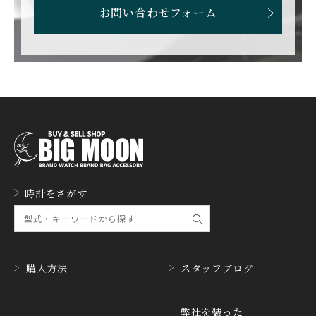
ETERNA
F.P.JOURNE
お問い合わせフォーム
エテルナ
F.P.ジュルヌ
FAVRE LEUBA
FORTIS
ファーブル・ルーバ
フォルティス
FREDERIQUE CONSTA
FRANCK MULLER
NT
フランク・ミュラー
フレデリック・コンスタ
ント
GERALD GENTA
GIRARD PERREGAUX
ジェラルド・ジェンタ
ジラール・ペルゴ
GLASHUTTE ORIGINA
時計をさがす
GUCCI
L
グッチ
グラスヒュッテ・オリジ
ナル
GUINAND
H.MOSER&CIE.
ギナーン
H. モーザー
購入方法
スタッフブログ
HABRING2
HAMILTON
ハブリングツー
ハミルトン
弊社を装った