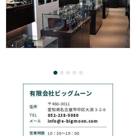
BRUNO SOHNLE Glash
ALAIN SILBERSTEIN
CITIZEN
BREITLING
utte
アラン・シルベスタイン
シチズン
ブライトリング
ブルーノ・ゾンレー・ グ
ラスヒュッテ
BULOVA
BVLGARI
ブローバ
ブルガリ
CARL F. BUCHERER
CARTIER
カール F. ブヘラ
カルティエ
CASIO
CEDRIC JOHNER
カシオ
セドリックジョナー
有限会社ビッグムーン
CHANEL
CHOPARD
シャネル
ショパール
〒460-0011
住所
CHRISTOPHER WARD
愛知県名古屋市中区大須 3-2-6
CHRONO TOKYO
クリストファー・ウォー
TEL
052-238-5080
クロノトウキョウ
ド
メール
info@e-bigmoon.com
CHRONOSWISS
CITIZEN
営業時間
10：30〜19：00
クロノスイス
シチズン