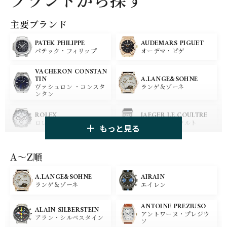
主要ブランド
PATEK PHILIPPE
AUDEMARS PIGUET
パテック・フィリップ
オーデマ・ピゲ
VACHERON CONSTAN
A.LANGE&SOHNE
TIN
ランゲ＆ゾーネ
ヴァシュロン ・コンスタ
ンタン
ROLEX
JAEGER LE COULTRE
ロレックス
ジャガー・ルクルト
もっと見る
PANERAI
IWC
パネライ
アイ ダブリュー シー
A〜Z順
A.LANGE&SOHNE
AIRAIN
OMEGA
BREGUET
ランゲ＆ゾーネ
エイレン
オメガ
ブレゲ
ANTOINE PREZIUSO
BLANCPAIN
BREITLING
ALAIN SILBERSTEIN
アントワーヌ・プレジウ
ブランパン
ブライトリング
アラン・シルベスタイン
ソ