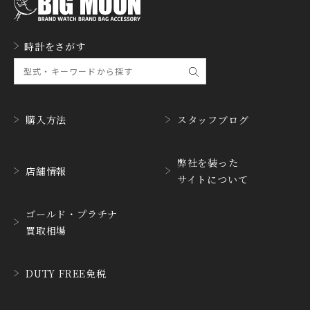
GERALD GENTA
GIRARD PERREGAUX
ジェラルド・ジェンタ
ジラール・ペルゴ
GLASHUTTE ORIGINA
時計をさがす
GUCCI
L
グッチ
グラスヒュッテ・オリジ
ナル
GUINAND
H.MOSER&CIE.
ギナーン
H. モーザー
購入方法
スタッフブログ
HABRING2
HAMILTON
ハブリングツー
ハミルトン
弊社を装った
店舗情報
サイトについて
HANHART
HARRY WINSTON
ハンハルト
ハリー・ウィンストン
ゴールド・プラチナ
HEINRICH-GEISEN
HERMES
買取相場
ハインリッヒ ガイセン
エルメス
HORAE
HUBLOT
DUTY FREE免税
ホライ
ウブロ