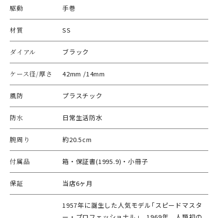
駆動
手巻
材質
SS
ダイアル
ブラック
ケース径/厚さ
42mm /14mm
風防
プラスチック
防水
日常生活防水
腕周り
約20.5cm
付属品
箱・保証書(1995.9)・小冊子
保証
当店6ヶ月
1957年に誕生した人気モデル｢スピードマスタ
ー・プロフェッショナル｣。1969年、人類初の