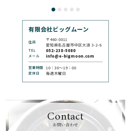
CASIO
CEDRIC JOHNER
カシオ
セドリックジョナー
有限会社ビッグムーン
CHANEL
CHOPARD
シャネル
ショパール
〒460-0011
住所
CHRISTOPHER WARD
愛知県名古屋市中区大須 3-2-6
CHRONO TOKYO
クリストファー・ウォー
TEL
052-238-5080
クロノトウキョウ
ド
メール
info@e-bigmoon.com
CHRONOSWISS
CITIZEN
営業時間
10：30〜19：00
クロノスイス
シチズン
定休日
毎週木曜日
CUERVOY SOBRINOS
CVSTOS
クエルボ・イソブリノス
クストス
CYRUS
CZAPEK
サイラス
チャペック
Contact
D. DORNBLÜTH&SOH
DAMASKO
N
お問い合わせ
ダマスコ
D.ドルンブルート＆ゾー