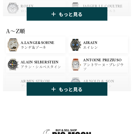
ROLEX
JAEGER LE COULTRE
ロレックス
ジャガー・ルクルト
もっと見る
PANERAI
IWC
パネライ
アイ ダブリュー シー
A〜Z順
A.LANGE&SOHNE
AIRAIN
OMEGA
BREGUET
ランゲ＆ゾーネ
エイレン
オメガ
ブレゲ
ANTOINE PREZIUSO
BLANCPAIN
BREITLING
ALAIN SILBERSTEIN
アントワーヌ・プレジウ
ブランパン
ブライトリング
アラン・シルベスタイン
ソ
HUBLOT
ZENITH
ARMIN STROM
ARNOLD & SON
ウブロ
ゼニス
アーミン・シュトローム
アーノルド&サン
もっと見る
TAG HEUER
TUDOR
AUDEMARS PIGUET
AZIMUTH
タグ・ホイヤー
チューダー
オーデマ・ピゲ
アジムート
GIRARD PERREGAUX
ULYSSE NARDIN
BALL WATCH
BALTIC WATCHES
ジラール・ペルゴ
ユリスナルダン
ボール・ウォッチ
バルティック ウォッチ