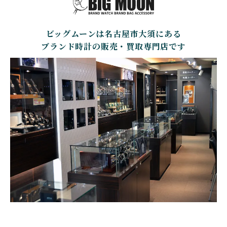
BELL＆ROSS
SINN
BAMFORD LONDON
BAUME&MERCIER
ベル＆ロス
ジン
バンフォード・ロンドン
ボーム＆メルシエ
ビッグムーンは名古屋市大須にある
CARTIER
CHANEL
BEAUBLEU
BELL＆ROSS
カルティエ
シャネル
ボーブルー
ベル＆ロス
ブランド時計の販売・買取専門店です
BOLDR Supply Compan
CHOPARD
SEIKO
BLANCPAIN
y
ショパール
セイコー
ブランパン
ボルダー・サプライ・カ
ンパニー
GLASHUTTE ORIGINA
CHRONOSWISS
L
BOVET
BREGUET
クロノスイス
グラスヒュッテ・オリジ
ボヴェ
ブレゲ
ナル
BRUNO SOHNLE Glash
ALAIN SILBERSTEIN
CITIZEN
BREITLING
utte
アラン・シルベスタイン
シチズン
ブライトリング
ブルーノ・ゾンレー・ グ
ラスヒュッテ
BULOVA
BVLGARI
ブローバ
ブルガリ
CARL F. BUCHERER
CARTIER
カール F. ブヘラ
カルティエ