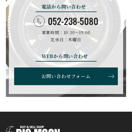
ン
電話から問い合わせ
DANIEL ROTH
DAVOSA
ダニエル・ロート
ダボサ
052-238-5080
DUBEY&SCHALDENBR
E.C.W
営業時間：10:30〜19:00
AND
ヨーロピアン・カンパニ
ダービー&シャルデンブラ
定休日：木曜日
ー・ウォッチ
ン
EBERHARD
EDOX
WEBから問い合わせ
エベラール
エドックス
ETERNA
F.P.JOURNE
お問い合わせフォーム
エテルナ
F.P.ジュルヌ
FAVRE LEUBA
FORTIS
ファーブル・ルーバ
フォルティス
FREDERIQUE CONSTA
FRANCK MULLER
NT
フランク・ミュラー
フレデリック・コンスタ
ント