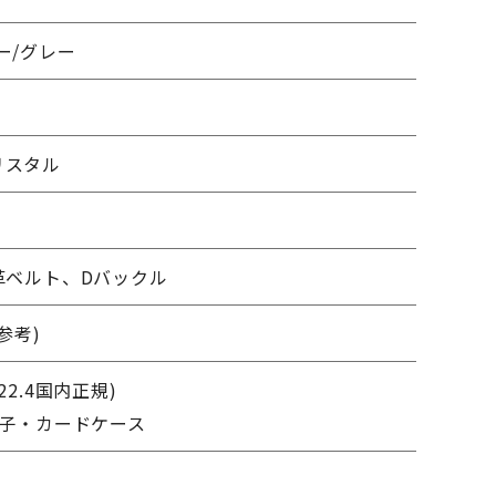
ー/グレー
m
リスタル
革ベルト、Dバックル
(参考)
22.4国内正規)
冊子・カードケース