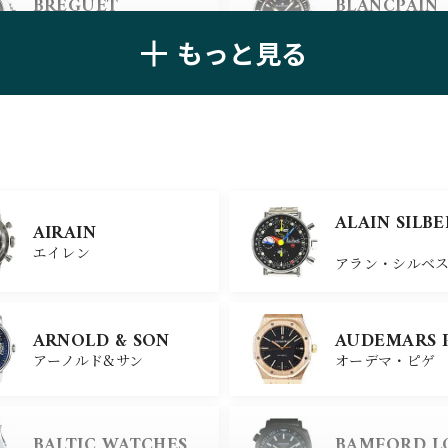
BREGUET
BLANCPAIN
ブレゲ
ブランパン
もっと見る
ZENITH
TAG HEUER
ゼニス
タグ・ホイヤー
ULYSSE NARDIN
BELL＆ROSS
ALAIN SILB
AIRAIN
ユリスナルダン
ベル＆ロス
エイレン
アラン・シルベ
CHANEL
CHOPARD
ARNOLD & SON
AUDEMARS 
シャネル
ショパール
アーノルド&サン
オーデマ・ピゲ
ALAIN SILB
CHRONOSWISS
BALTIC WATCHES
BAMFORD 
クロノスイス