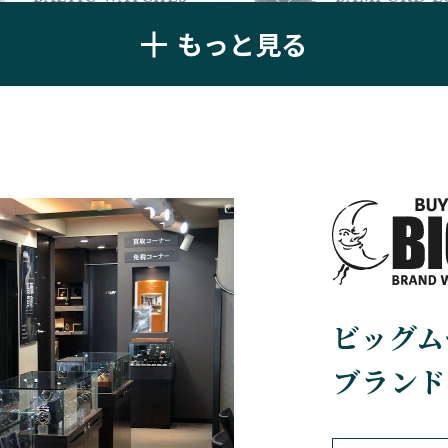
アラン・シルベ
バルティック ウォッチ
バンフォード・
もっと見る
BELL＆ROSS
BLANCPAIN
ベル＆ロス
ブランパン
BREGUET
BREITLING
ブレゲ
ブライトリング
BVLGARI
CARL F. BU
ビッグム
ブルガリ
カール F. ブヘラ
ブランド
CEDRIC JOHNER
CHANEL
セドリックジョナー
シャネル