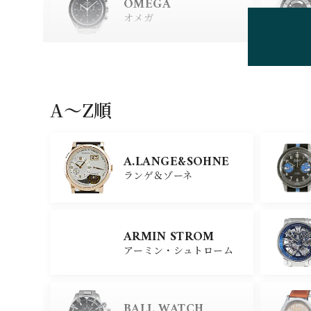
OMEGA
オメガ
HUBLOT
ウブロ
A〜Z順
GIRARD PERREGAU
X
A.LANGE&SOHNE
ジラール・ペルゴ
ランゲ＆ゾーネ
CARTIER
ARMIN STROM
カルティエ
アーミン・シュトローム
GLASHUTTE ORIGIN
AL
BALL WATCH
グラスヒュッテ・オリジナ