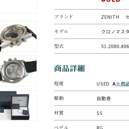
ブランド
ZENITH 
モデル
クロノマスタ
型式
51.2080.40
商品詳細
程度
USED
A
※商
駆動
自動巻
材質
SS
ベゼル
RG