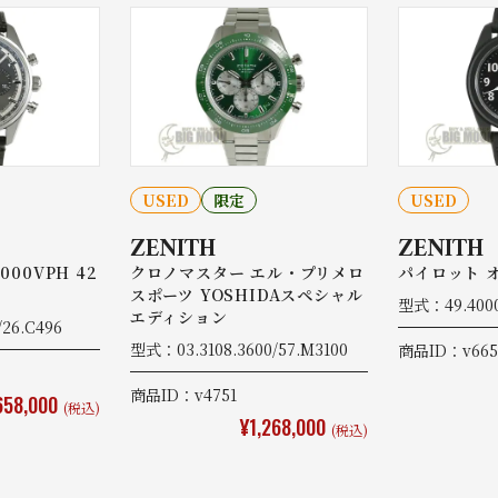
USED
限定
USED
ZENITH
ZENITH
00VPH 42
クロノマスター エル・プリメロ
パイロット 
スポーツ YOSHIDAスペシャル
型式：49.4000.
エディション
26.C496
型式：03.3108.3600/57.M3100
商品ID：v665
商品ID：v4751
658,000
(税込)
¥1,268,000
(税込)