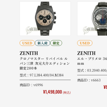
USED
新入荷
限定
USED
ZENITH
ZENITH
クロノマスター リバイバル ル
エル・プリメロ 360
パン三世 次元大介エディション
mm
限定200本
型式：03.2040.400/
型式：97.L384.400/04.M384
商品ID：v6663
商品ID：v6996
¥
¥1,498,000
(税込)