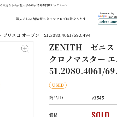
9.C494の販売なら名古屋大須の中古時計専門店ビッグムーン
Powered by
Transl
購入方法
店舗情報
スタッフブログ
時計をさがす
メロ オープン 51.2080.4061/69.C494
ZENITH
ゼニス
クロノマスター エ
51.2080.4061/69
USED
商品ID
v3545
SOLD
価格