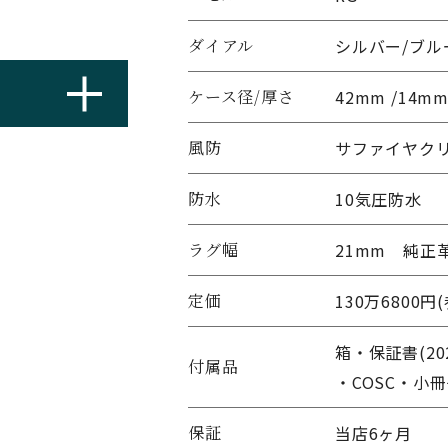
ダイアル
シルバー/ブル
ケース径/厚さ
42mm /14m
風防
サファイヤク
防水
10気圧防水
ラグ幅
21mm 純正
定価
130万6800円
箱・保証書(20
付属品
・COSC・小
保証
当店6ヶ月