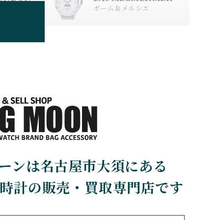
スタイン
ロンドン
ボーム＆メルシエ
BOLDR Supply Comp
any
ボルダー・サプライ・カン
パニー
BRUNO SOHNLE Gla
shutte
ブルーノ・ゾンレー・ グラ
スヒュッテ
CHERER
CARTIER
ーンは名古屋市大須にある
カルティエ
時計の販売・買取専門店です
CHOPARD
ショパール