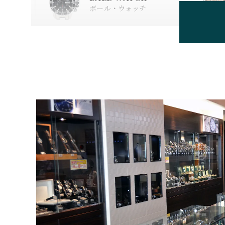
ル
ボール・ウォッチ
BEAUBLEU
ボーブルー
BOVET
ボヴェ
BULOVA
ブローバ
CASIO
カシオ