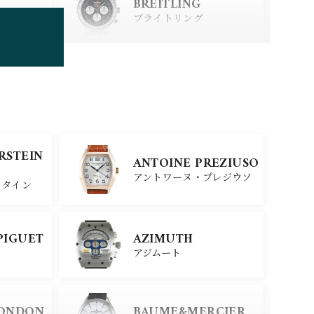
BREITLING
ブライトリング
TUDOR
チューダー
SINN
ERSTEIN
ANTOINE PREZIUSO
ジン
アントワーヌ・プレジウソ
スタイン
SEIKO
PIGUET
AZIMUTH
セイコー
アジムート
ERSTEIN
CITIZEN
LONDON
BAUME&MERCIER
シチズン