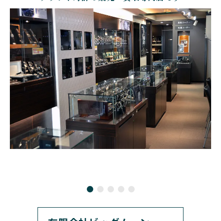
BOLDR Supply Compan
CHOPARD
SEIKO
BLANCPAIN
y
ショパール
セイコー
ブランパン
ボルダー・サプライ・カ
ンパニー
GLASHUTTE ORIGINA
CHRONOSWISS
L
BOVET
BREGUET
クロノスイス
グラスヒュッテ・オリジ
ボヴェ
ブレゲ
ナル
BRUNO SOHNLE Glash
ALAIN SILBERSTEIN
CITIZEN
BREITLING
utte
アラン・シルベスタイン
シチズン
ブライトリング
ブルーノ・ゾンレー・ グ
ラスヒュッテ
BULOVA
BVLGARI
ブローバ
ブルガリ
CARL F. BUCHERER
CARTIER
カール F. ブヘラ
カルティエ
CASIO
CEDRIC JOHNER
カシオ
セドリックジョナー