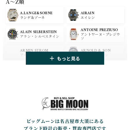
A〜Z順
A.LANGE&SOHNE
AIRAIN
OMEGA
BREGUET
ランゲ＆ゾーネ
エイレン
オメガ
ブレゲ
ANTOINE PREZIUSO
BLANCPAIN
BREITLING
ALAIN SILBERSTEIN
アントワーヌ・プレジウ
ブランパン
ブライトリング
アラン・シルベスタイン
ソ
HUBLOT
ZENITH
ARMIN STROM
ARNOLD & SON
ウブロ
ゼニス
アーミン・シュトローム
アーノルド&サン
もっと見る
TAG HEUER
TUDOR
AUDEMARS PIGUET
AZIMUTH
タグ・ホイヤー
チューダー
オーデマ・ピゲ
アジムート
GIRARD PERREGAUX
ULYSSE NARDIN
BALL WATCH
BALTIC WATCHES
ジラール・ペルゴ
ユリスナルダン
ボール・ウォッチ
バルティック ウォッチ
BELL＆ROSS
SINN
BAMFORD LONDON
BAUME&MERCIER
ベル＆ロス
ジン
バンフォード・ロンドン
ボーム＆メルシエ
ビッグムーンは名古屋市大須にある
CARTIER
CHANEL
BEAUBLEU
BELL＆ROSS
カルティエ
シャネル
ボーブルー
ベル＆ロス
ブランド時計の販売・買取専門店です