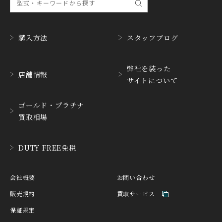
ナル
GUINAND
H.MOSER&CIE.
ギナーン
H. モーザー
購入方法
スタッフブログ
HABRING2
HAMILTON
ハブリングツー
ハミルトン
弊社を装った
店舗情報
サイトについて
HANHART
HARRY WINSTON
ハンハルト
ハリー・ウィンストン
ゴールド・プラチナ
HEINRICH-GEISEN
HERMES
買取相場
ハインリッヒ ガイセン
エルメス
HORAE
HUBLOT
DUTY FREE免税
ホライ
ウブロ
IKEPOD
INCIPIO
会社概要
お問い合わせ
アイクポッド
インキピオー
販売規約
買取サービス
IWC
JACQUES ETOILE
保証規定
アイ ダブリュー シー
ジャッケ・エトアール