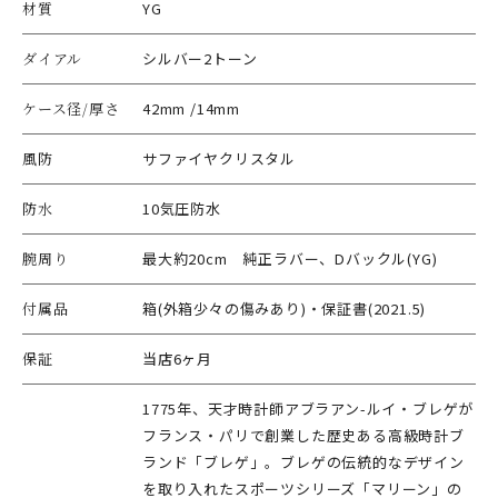
材質
YG
ダイアル
シルバー2トーン
ケース径/厚さ
42mm /14mm
風防
サファイヤクリスタル
防水
10気圧防水
腕周り
最大約20cm 純正ラバー、Dバックル(YG)
付属品
箱(外箱少々の傷みあり)・保証書(2021.5)
保証
当店6ヶ月
1775年、天才時計師アブラアン-ルイ・ブレゲが
フランス・パリで創業した歴史ある高級時計ブ
ランド「ブレゲ」。ブレゲの伝統的なデザイン
を取り入れたスポーツシリーズ「マリーン」の