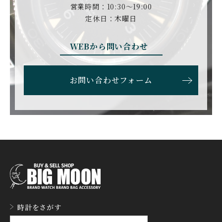
DUBEY&SCHALDENBR
E.C.W
営業時間：10:30〜19:00
AND
ヨーロピアン・カンパニ
ダービー&シャルデンブラ
定休日：木曜日
ー・ウォッチ
ン
EBERHARD
EDOX
WEBから問い合わせ
エベラール
エドックス
ETERNA
F.P.JOURNE
お問い合わせフォーム
エテルナ
F.P.ジュルヌ
FAVRE LEUBA
FORTIS
ファーブル・ルーバ
フォルティス
FREDERIQUE CONSTA
FRANCK MULLER
NT
フランク・ミュラー
フレデリック・コンスタ
ント
GERALD GENTA
GIRARD PERREGAUX
ジェラルド・ジェンタ
ジラール・ペルゴ
GLASHUTTE ORIGINA
時計をさがす
GUCCI
L
グッチ
グラスヒュッテ・オリジ