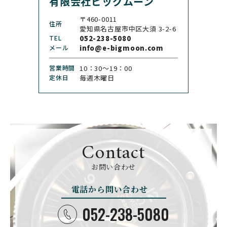
有限会社ビッグムーン
CHANEL
CHOPARD
シャネル
ショパール
〒460-0011
住所
CHRISTOPHER WARD
愛知県名古屋市中区大須 3-2-6
CHRONO TOKYO
クリストファー・ウォー
TEL
052-238-5080
クロノトウキョウ
ド
メール
info@e-bigmoon.com
CHRONOSWISS
CITIZEN
営業時間
10：30〜19：00
クロノスイス
シチズン
定休日
毎週木曜日
CUERVOY SOBRINOS
CVSTOS
クエルボ・イソブリノス
クストス
CYRUS
CZAPEK
サイラス
チャペック
Contact
D. DORNBLÜTH&SOH
DAMASKO
N
お問い合わせ
ダマスコ
D.ドルンブルート＆ゾー
ン
電話から問い合わせ
DANIEL ROTH
DAVOSA
ダニエル・ロート
ダボサ
052-238-5080