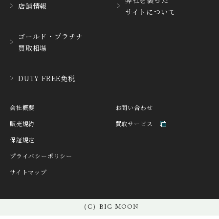
店舗情報
サイトについて
HANHART
HARRY WINSTON
ハンハルト
ハリー・ウィンストン
ゴールド・プラチナ
HEINRICH-GEISEN
HERMES
買取相場
ハインリッヒ ガイセン
エルメス
HORAE
HUBLOT
DUTY FREE免税
ホライ
ウブロ
IKEPOD
INCIPIO
会社概要
お問い合わせ
アイクポッド
インキピオー
販売規約
買取サービス
IWC
JACQUES ETOILE
保証規定
アイ ダブリュー シー
ジャッケ・エトアール
プライバシーポリシー
JAEGER LE COULTRE
JAQUET DROZ
サイトマップ
ジャガー・ルクルト
ジャケ・ドロー
JEAN-CLAUDE PERRIN
JEANRICHARD
ジャン・クロード ペラ
（C）BIG MOON
ジャンリシャール
ン