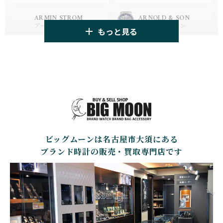
HUBLOT
ZENITH
ARMIN STROM
ARNOLD & SON
ウブロ
ゼニス
アーミン・シュトローム
アーノルド&サン
もっと見る
TAG HEUER
TUDOR
AUDEMARS PIGUET
AZIMUTH
タグ・ホイヤー
チューダー
オーデマ・ピゲ
アジムート
GIRARD PERREGAUX
ULYSSE NARDIN
BALL WATCH
BALTIC WATCHES
ジラール・ペルゴ
ユリスナルダン
ボール・ウォッチ
バルティック ウォッチ
BELL＆ROSS
SINN
BAMFORD LONDON
BAUME&MERCIER
ベル＆ロス
ジン
バンフォード・ロンドン
ボーム＆メルシエ
ビッグムーンは名古屋市大須にある
CARTIER
CHANEL
BEAUBLEU
BELL＆ROSS
カルティエ
シャネル
ボーブルー
ベル＆ロス
ブランド時計の販売・買取専門店です
BOLDR Supply Compan
CHOPARD
SEIKO
BLANCPAIN
y
ショパール
セイコー
ブランパン
ボルダー・サプライ・カ
ンパニー
GLASHUTTE ORIGINA
CHRONOSWISS
L
BOVET
BREGUET
クロノスイス
グラスヒュッテ・オリジ
ボヴェ
ブレゲ
ナル