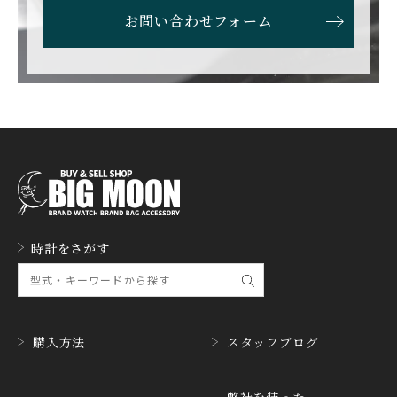
ETERNA
F.P.JOURNE
お問い合わせフォーム
エテルナ
F.P.ジュルヌ
FAVRE LEUBA
FORTIS
ファーブル・ルーバ
フォルティス
FREDERIQUE CONSTA
FRANCK MULLER
NT
フランク・ミュラー
フレデリック・コンスタ
ント
GERALD GENTA
GIRARD PERREGAUX
ジェラルド・ジェンタ
ジラール・ペルゴ
GLASHUTTE ORIGINA
時計をさがす
GUCCI
L
グッチ
グラスヒュッテ・オリジ
ナル
GUINAND
H.MOSER&CIE.
ギナーン
H. モーザー
購入方法
スタッフブログ
HABRING2
HAMILTON
ハブリングツー
ハミルトン
弊社を装った