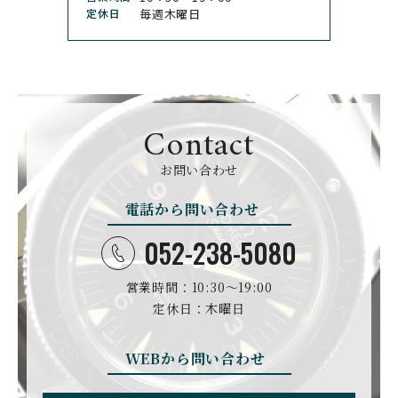
クロノスイス
シチズン
定休日
毎週木曜日
CUERVOY SOBRINOS
CVSTOS
クエルボ・イソブリノス
クストス
CYRUS
CZAPEK
サイラス
チャペック
Contact
D. DORNBLÜTH&SOH
DAMASKO
N
お問い合わせ
ダマスコ
D.ドルンブルート＆ゾー
ン
電話から問い合わせ
DANIEL ROTH
DAVOSA
ダニエル・ロート
ダボサ
052-238-5080
DUBEY&SCHALDENBR
E.C.W
営業時間：10:30〜19:00
AND
ヨーロピアン・カンパニ
ダービー&シャルデンブラ
定休日：木曜日
ー・ウォッチ
ン
EBERHARD
EDOX
WEBから問い合わせ
エベラール
エドックス