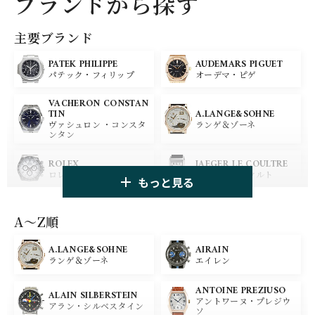
ブランドから探す
主要ブランド
PATEK PHILIPPE
AUDEMARS PIGUET
パテック・フィリップ
オーデマ・ピゲ
VACHERON CONSTAN
A.LANGE&SOHNE
TIN
ランゲ＆ゾーネ
ヴァシュロン ・コンスタ
ンタン
ROLEX
JAEGER LE COULTRE
ロレックス
ジャガー・ルクルト
もっと見る
PANERAI
IWC
パネライ
アイ ダブリュー シー
A〜Z順
A.LANGE&SOHNE
AIRAIN
OMEGA
BREGUET
ランゲ＆ゾーネ
エイレン
オメガ
ブレゲ
ANTOINE PREZIUSO
BLANCPAIN
BREITLING
ALAIN SILBERSTEIN
アントワーヌ・プレジウ
ブランパン
ブライトリング
アラン・シルベスタイン
ソ