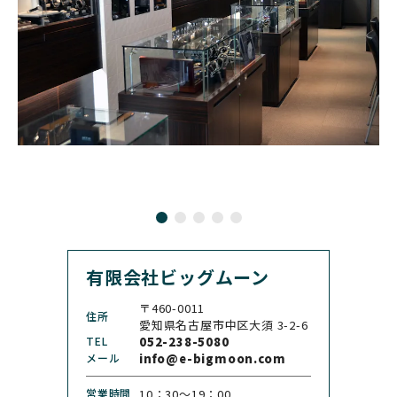
BRUNO SOHNLE Glash
ALAIN SILBERSTEIN
CITIZEN
BREITLING
utte
アラン・シルベスタイン
シチズン
ブライトリング
ブルーノ・ゾンレー・ グ
ラスヒュッテ
BULOVA
BVLGARI
ブローバ
ブルガリ
CARL F. BUCHERER
CARTIER
カール F. ブヘラ
カルティエ
CASIO
CEDRIC JOHNER
カシオ
セドリックジョナー
有限会社ビッグムーン
CHANEL
CHOPARD
シャネル
ショパール
〒460-0011
住所
CHRISTOPHER WARD
愛知県名古屋市中区大須 3-2-6
CHRONO TOKYO
クリストファー・ウォー
TEL
052-238-5080
クロノトウキョウ
ド
メール
info@e-bigmoon.com
CHRONOSWISS
CITIZEN
営業時間
10：30〜19：00