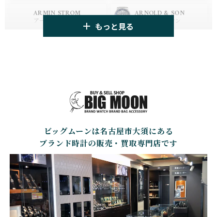
HUBLOT
ZENITH
ARMIN STROM
ARNOLD & SON
ウブロ
ゼニス
アーミン・シュトローム
アーノルド&サン
もっと見る
TAG HEUER
TUDOR
AUDEMARS PIGUET
AZIMUTH
タグ・ホイヤー
チューダー
オーデマ・ピゲ
アジムート
GIRARD PERREGAUX
ULYSSE NARDIN
BALL WATCH
BALTIC WATCHES
ジラール・ペルゴ
ユリスナルダン
ボール・ウォッチ
バルティック ウォッチ
BELL＆ROSS
SINN
BAMFORD LONDON
BAUME&MERCIER
ベル＆ロス
ジン
バンフォード・ロンドン
ボーム＆メルシエ
ビッグムーンは名古屋市大須にある
CARTIER
CHANEL
BEAUBLEU
BELL＆ROSS
カルティエ
シャネル
ボーブルー
ベル＆ロス
ブランド時計の販売・買取専門店です
BOLDR Supply Compan
CHOPARD
SEIKO
BLANCPAIN
y
ショパール
セイコー
ブランパン
ボルダー・サプライ・カ
ンパニー
GLASHUTTE ORIGINA
CHRONOSWISS
L
BOVET
BREGUET
クロノスイス
グラスヒュッテ・オリジ
ボヴェ
ブレゲ
ナル