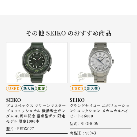
その他 SEIKO のおすすめ商品
USED
新入荷
限定
USED
新入荷
SEIKO
SEIKO
プロスペックス マリーンマスター
グランドセイコー エボリューショ
プロフェッショナル 機動戦士ガン
ン9 コレクション メカニカルハイ
ダム 40周年記念 量産型ザク 限定
ビート36000
モデル 限定1000本
型式：SLGH005
型式：SBDX027
商品ID：v6943