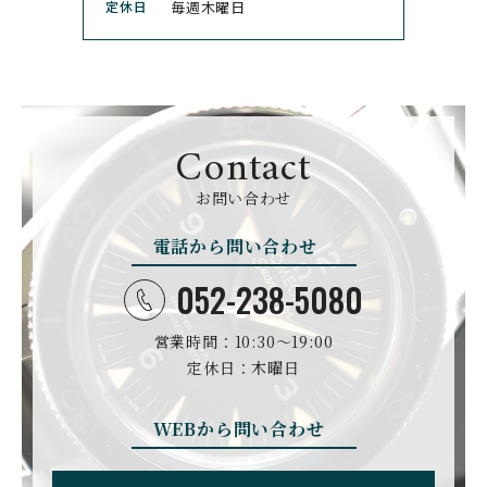
定休日
毎週木曜日
CUERVOY SOBRINOS
CVSTOS
クエルボ・イソブリノス
クストス
CYRUS
CZAPEK
サイラス
チャペック
Contact
D. DORNBLÜTH&SOH
DAMASKO
N
お問い合わせ
ダマスコ
D.ドルンブルート＆ゾー
ン
電話から問い合わせ
DANIEL ROTH
DAVOSA
ダニエル・ロート
ダボサ
052-238-5080
DUBEY&SCHALDENBR
E.C.W
営業時間：10:30〜19:00
AND
ヨーロピアン・カンパニ
ダービー&シャルデンブラ
定休日：木曜日
ー・ウォッチ
ン
EBERHARD
EDOX
WEBから問い合わせ
エベラール
エドックス