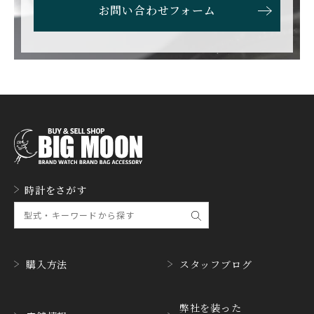
ETERNA
F.P.JOURNE
お問い合わせフォーム
エテルナ
F.P.ジュルヌ
FAVRE LEUBA
FORTIS
ファーブル・ルーバ
フォルティス
FREDERIQUE CONSTA
FRANCK MULLER
NT
フランク・ミュラー
フレデリック・コンスタ
ント
GERALD GENTA
GIRARD PERREGAUX
ジェラルド・ジェンタ
ジラール・ペルゴ
GLASHUTTE ORIGINA
時計をさがす
GUCCI
L
グッチ
グラスヒュッテ・オリジ
ナル
GUINAND
H.MOSER&CIE.
ギナーン
H. モーザー
購入方法
スタッフブログ
HABRING2
HAMILTON
ハブリングツー
ハミルトン
弊社を装った