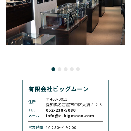
BRUNO SOHNLE Glash
ALAIN SILBERSTEIN
CITIZEN
BREITLING
utte
アラン・シルベスタイン
シチズン
ブライトリング
ブルーノ・ゾンレー・ グ
ラスヒュッテ
BULOVA
BVLGARI
ブローバ
ブルガリ
CARL F. BUCHERER
CARTIER
カール F. ブヘラ
カルティエ
CASIO
CEDRIC JOHNER
カシオ
セドリックジョナー
有限会社ビッグムーン
CHANEL
CHOPARD
シャネル
ショパール
〒460-0011
住所
CHRISTOPHER WARD
愛知県名古屋市中区大須 3-2-6
CHRONO TOKYO
クリストファー・ウォー
TEL
052-238-5080
クロノトウキョウ
ド
メール
info@e-bigmoon.com
CHRONOSWISS
CITIZEN
営業時間
10：30〜19：00
クロノスイス
シチズン