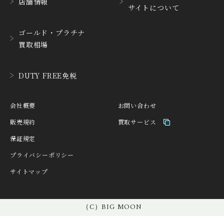
店舗情報
サイトについて
HANHART
HARRY WINSTON
ハンハルト
ハリー・ウィンストン
ゴールド・プラチナ
HEINRICH-GEISEN
HERMES
買取相場
ハインリッヒ ガイセン
エルメス
HORAE
HUBLOT
DUTY FREE免税
ホライ
ウブロ
IKEPOD
INCIPIO
会社概要
お問い合わせ
アイクポッド
インキピオー
販売規約
買取サービス
IWC
JACQUES ETOILE
保証規定
アイ ダブリュー シー
ジャッケ・エトアール
プライバシーポリシー
JAEGER LE COULTRE
JAQUET DROZ
サイトマップ
ジャガー・ルクルト
ジャケ・ドロー
JEAN-CLAUDE PERRIN
JEANRICHARD
ジャン・クロード ペラ
（C）BIG MOON
ジャンリシャール
ン