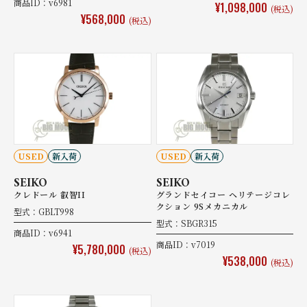
商品ID：v6981
¥1,098,000
(税込)
¥568,000
(税込)
USED
新入荷
USED
新入荷
SEIKO
SEIKO
クレドール 叡智II
グランドセイコー ヘリテージコレ
クション 9Sメカニカル
型式：GBLT998
型式：SBGR315
商品ID：v6941
商品ID：v7019
¥5,780,000
(税込)
¥538,000
(税込)