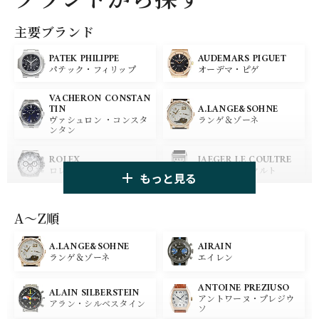
主要ブランド
PATEK PHILIPPE
AUDEMARS PIGUET
パテック・フィリップ
オーデマ・ピゲ
VACHERON CONSTAN
A.LANGE&SOHNE
TIN
ランゲ＆ゾーネ
ヴァシュロン ・コンスタ
ンタン
ROLEX
JAEGER LE COULTRE
ロレックス
ジャガー・ルクルト
もっと見る
PANERAI
IWC
パネライ
アイ ダブリュー シー
A〜Z順
A.LANGE&SOHNE
AIRAIN
OMEGA
BREGUET
ランゲ＆ゾーネ
エイレン
オメガ
ブレゲ
ANTOINE PREZIUSO
BLANCPAIN
BREITLING
ALAIN SILBERSTEIN
アントワーヌ・プレジウ
ブランパン
ブライトリング
アラン・シルベスタイン
ソ