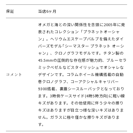
保証
当店6ヶ月
オメガと海との深い関係性を念頭に2005年に発
表されたコレクション「プラネットオーシャ
ン」。ヘリウムエスケープバルブを備えたダイ
バーズモデル｢シーマスター プラネット オーシ
ャン」、クロノグラフモデルです。チタン製の
45.5mmの圧倒的な存在感が魅力的、ブルーセラ
ミックベゼルなどスタイリッシュでオシャレな
コメント
デザインです。コラムホイール機構搭載の自動
巻クロノグラフ、コーアクシャルキャリバー
9300搭載、裏蓋シースルーバックとなっており
ます。3時側ケースサイド(4時5時方向)に軽い線
キズがあります。その他使用に伴う少々の擦り
キズはありますが目立つ様な深いキズはありま
せん。ガラスに極々僅かな擦りキズがありま
す。