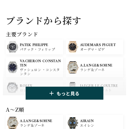
ブランドから探す
主要ブランド
PATEK PHILIPPE
AUDEMARS PIGUET
パテック・フィリップ
オーデマ・ピゲ
VACHERON CONSTAN
A.LANGE&SOHNE
TIN
ランゲ＆ゾーネ
ヴァシュロン ・コンスタ
ンタン
ROLEX
JAEGER LE COULTRE
ロレックス
ジャガー・ルクルト
もっと見る
PANERAI
IWC
パネライ
アイ ダブリュー シー
A〜Z順
A.LANGE&SOHNE
AIRAIN
OMEGA
BREGUET
ランゲ＆ゾーネ
エイレン
オメガ
ブレゲ