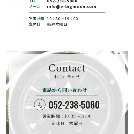
TEL
052-238-5080
クロノトウキョウ
ド
メール
info@e-bigmoon.com
CHRONOSWISS
CITIZEN
営業時間
10：30〜19：00
クロノスイス
シチズン
定休日
毎週木曜日
CUERVOY SOBRINOS
CVSTOS
クエルボ・イソブリノス
クストス
CYRUS
CZAPEK
サイラス
チャペック
Contact
D. DORNBLÜTH&SOH
DAMASKO
N
お問い合わせ
ダマスコ
D.ドルンブルート＆ゾー
ン
電話から問い合わせ
DANIEL ROTH
DAVOSA
ダニエル・ロート
ダボサ
052-238-5080
DUBEY&SCHALDENBR
E.C.W
営業時間：10:30〜19:00
AND
ヨーロピアン・カンパニ
ダービー&シャルデンブラ
定休日：木曜日
ー・ウォッチ
ン