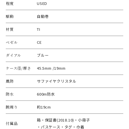
程度
USED
駆動
自動巻
材質
TI
ベゼル
CE
ダイアル
ブルー
ケース径/厚さ
45.5mm /19mm
風防
サファイヤクリスタル
防水
600m防水
腕周り
約19cm
箱・保証書(2018.10)・小冊子
付属品
・パスケース・タグ・巾着