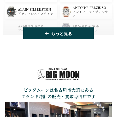
ANTOINE PREZIUSO
BLANCPAIN
BREITLING
ALAIN SILBERSTEIN
アントワーヌ・プレジウ
ブランパン
ブライトリング
アラン・シルベスタイン
ソ
HUBLOT
ZENITH
ARMIN STROM
ARNOLD & SON
ウブロ
ゼニス
アーミン・シュトローム
アーノルド&サン
もっと見る
TAG HEUER
TUDOR
AUDEMARS PIGUET
AZIMUTH
タグ・ホイヤー
チューダー
オーデマ・ピゲ
アジムート
GIRARD PERREGAUX
ULYSSE NARDIN
BALL WATCH
BALTIC WATCHES
ジラール・ペルゴ
ユリスナルダン
ボール・ウォッチ
バルティック ウォッチ
BELL＆ROSS
SINN
BAMFORD LONDON
BAUME&MERCIER
ベル＆ロス
ジン
バンフォード・ロンドン
ボーム＆メルシエ
ビッグムーンは名古屋市大須にある
CARTIER
CHANEL
BEAUBLEU
BELL＆ROSS
カルティエ
シャネル
ボーブルー
ベル＆ロス
ブランド時計の販売・買取専門店です
BOLDR Supply Compan
CHOPARD
SEIKO
BLANCPAIN
y
ショパール
セイコー
ブランパン
ボルダー・サプライ・カ