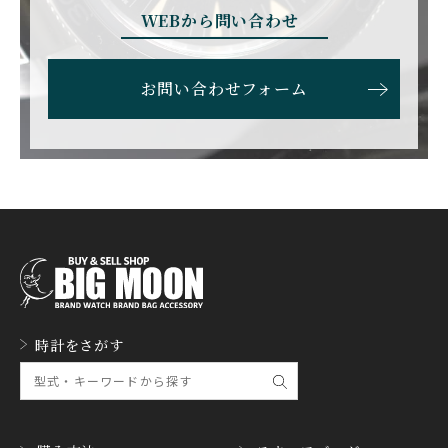
EBERHARD
EDOX
WEBから問い合わせ
エベラール
エドックス
ETERNA
F.P.JOURNE
お問い合わせフォーム
エテルナ
F.P.ジュルヌ
FAVRE LEUBA
FORTIS
ファーブル・ルーバ
フォルティス
FREDERIQUE CONSTA
FRANCK MULLER
NT
フランク・ミュラー
フレデリック・コンスタ
ント
GERALD GENTA
GIRARD PERREGAUX
ジェラルド・ジェンタ
ジラール・ペルゴ
GLASHUTTE ORIGINA
時計をさがす
GUCCI
L
グッチ
グラスヒュッテ・オリジ
ナル
GUINAND
H.MOSER&CIE.
ギナーン
H. モーザー