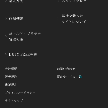
購入方法
スタッフブログ
HABRING2
HAMILTON
ハブリングツー
ハミルトン
弊社を装った
店舗情報
サイトについて
HANHART
HARRY WINSTON
ハンハルト
ハリー・ウィンストン
ゴールド・プラチナ
HEINRICH-GEISEN
HERMES
買取相場
ハインリッヒ ガイセン
エルメス
HORAE
HUBLOT
DUTY FREE免税
ホライ
ウブロ
IKEPOD
INCIPIO
会社概要
お問い合わせ
アイクポッド
インキピオー
販売規約
買取サービス
IWC
JACQUES ETOILE
保証規定
アイ ダブリュー シー
ジャッケ・エトアール
プライバシーポリシー
JAEGER LE COULTRE
JAQUET DROZ
サイトマップ
ジャガー・ルクルト
ジャケ・ドロー