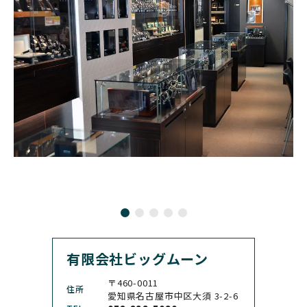
ンパニー
GLASHUTTE ORIGINA
CHRONOSWISS
L
BOVET
BREGUET
クロノスイス
グラスヒュッテ・オリジ
ボヴェ
ブレゲ
ナル
BRUNO SOHNLE Glash
ALAIN SILBERSTEIN
CITIZEN
BREITLING
utte
アラン・シルベスタイン
シチズン
ブライトリング
ブルーノ・ゾンレー・ グ
ラスヒュッテ
BULOVA
BVLGARI
ブローバ
ブルガリ
CARL F. BUCHERER
CARTIER
カール F. ブヘラ
カルティエ
CASIO
CEDRIC JOHNER
カシオ
セドリックジョナー
有限会社ビッグムーン
CHANEL
CHOPARD
シャネル
ショパール
〒460-0011
住所
CHRISTOPHER WARD
愛知県名古屋市中区大須 3-2-6
CHRONO TOKYO
クリストファー・ウォー