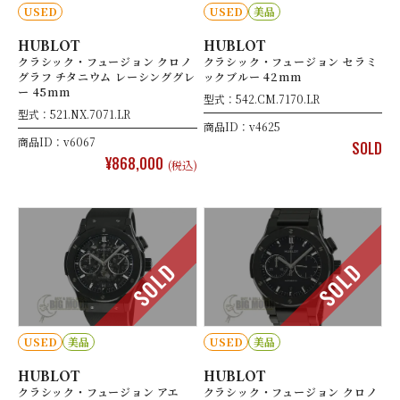
USED
USED
美品
HUBLOT
HUBLOT
クラシック・フュージョン クロノ
クラシック・フュージョン セラミ
グラフ チタニウム レーシンググレ
ックブルー 42mm
ー 45mm
型式：542.CM.7170.LR
型式：521.NX.7071.LR
商品ID：v4625
商品ID：v6067
SOLD
¥868,000
(税込)
SOLD
SOLD
USED
美品
USED
美品
HUBLOT
HUBLOT
クラシック・フュージョン アエ
クラシック・フュージョン クロノ