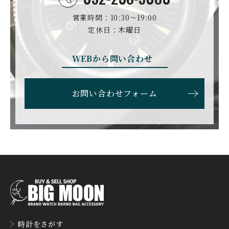
ンパニー
GLASHUTTE ORIGINA
CHRONOSWISS
L
営業時間：10:30〜19:00
BOVET
BREGUET
クロノスイス
グラスヒュッテ・オリジ
定休日：木曜日
ボヴェ
ブレゲ
ナル
BRUNO SOHNLE Glash
ALAIN SILBERSTEIN
CITIZEN
WEBから問い合わせ
BREITLING
utte
アラン・シルベスタイン
シチズン
ブライトリング
ブルーノ・ゾンレー・ グ
ラスヒュッテ
お問い合わせフォーム
BULOVA
BVLGARI
ブローバ
ブルガリ
CARL F. BUCHERER
CARTIER
カール F. ブヘラ
カルティエ
CASIO
CEDRIC JOHNER
カシオ
セドリックジョナー
CHANEL
CHOPARD
シャネル
ショパール
CHRISTOPHER WARD
CHRONO TOKYO
時計をさがす
クリストファー・ウォー