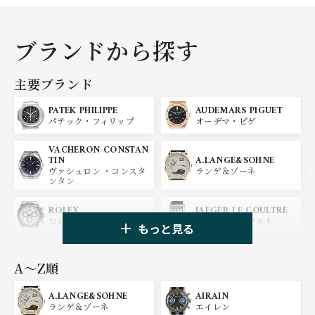
ブランドから探す
主要ブランド
PATEK PHILIPPE
AUDEMARS PIGUET
パテック・フィリップ
オーデマ・ピゲ
VACHERON CONSTAN
A.LANGE&SOHNE
TIN
ランゲ＆ゾーネ
ヴァシュロン ・コンスタ
ンタン
ROLEX
JAEGER LE COULTRE
ロレックス
ジャガー・ルクルト
もっと見る
PANERAI
IWC
パネライ
アイ ダブリュー シー
A〜Z順
A.LANGE&SOHNE
AIRAIN
OMEGA
BREGUET
ランゲ＆ゾーネ
エイレン
オメガ
ブレゲ