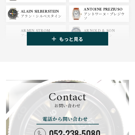
ANTOINE PREZIUSO
BLANCPAIN
BREITLING
ALAIN SILBERSTEIN
アントワーヌ・プレジウ
ブランパン
ブライトリング
アラン・シルベスタイン
ソ
HUBLOT
ZENITH
ARMIN STROM
ARNOLD & SON
ウブロ
ゼニス
アーミン・シュトローム
アーノルド&サン
もっと見る
TAG HEUER
TUDOR
AUDEMARS PIGUET
AZIMUTH
タグ・ホイヤー
チューダー
オーデマ・ピゲ
アジムート
GIRARD PERREGAUX
ULYSSE NARDIN
BALL WATCH
BALTIC WATCHES
ジラール・ペルゴ
ユリスナルダン
ボール・ウォッチ
バルティック ウォッチ
BELL＆ROSS
SINN
BAMFORD LONDON
BAUME&MERCIER
Contact
ベル＆ロス
ジン
バンフォード・ロンドン
ボーム＆メルシエ
CARTIER
CHANEL
BEAUBLEU
BELL＆ROSS
お問い合わせ
カルティエ
シャネル
ボーブルー
ベル＆ロス
電話から問い合わせ
BOLDR Supply Compan
CHOPARD
SEIKO
BLANCPAIN
y
ショパール
セイコー
052-238-5080
ブランパン
ボルダー・サプライ・カ