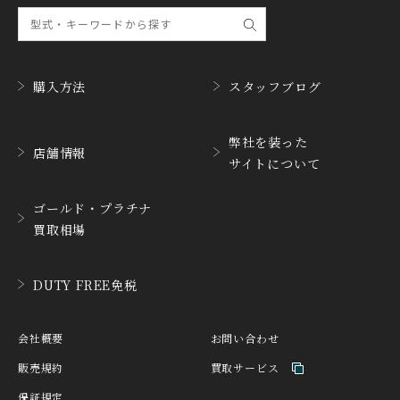
クロノトウキョウ
ド
CHRONOSWISS
CITIZEN
クロノスイス
シチズン
購入方法
スタッフブログ
CUERVOY SOBRINOS
CVSTOS
クエルボ・イソブリノス
クストス
弊社を装った
店舗情報
CYRUS
CZAPEK
サイトについて
サイラス
チャペック
ゴールド・プラチナ
D. DORNBLÜTH&SOH
DAMASKO
N
買取相場
ダマスコ
D.ドルンブルート＆ゾー
ン
DUTY FREE免税
DANIEL ROTH
DAVOSA
ダニエル・ロート
ダボサ
DUBEY&SCHALDENBR
会社概要
お問い合わせ
E.C.W
AND
ヨーロピアン・カンパニ
ダービー&シャルデンブラ
販売規約
買取サービス
ー・ウォッチ
ン
保証規定