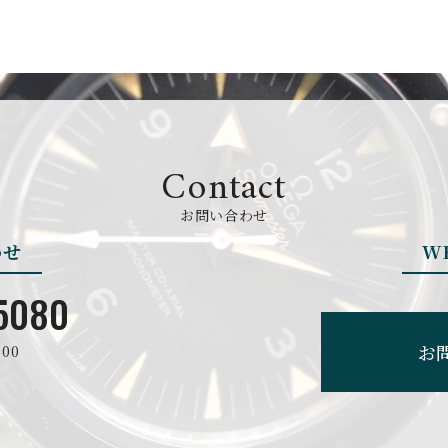
BREGUET
BREITLING
ブレゲ
ブライトリング
BVLGARI
CARL F. BU
Contact
ブルガリ
カール F. ブヘラ
お問い合わせ
わせ
W
CEDRIC JOHNER
CHANEL
セドリックジョナー
シャネル
5080
お
00
CHRONO TOKYO
CHRONOSWI
クロノトウキョウ
クロノスイス