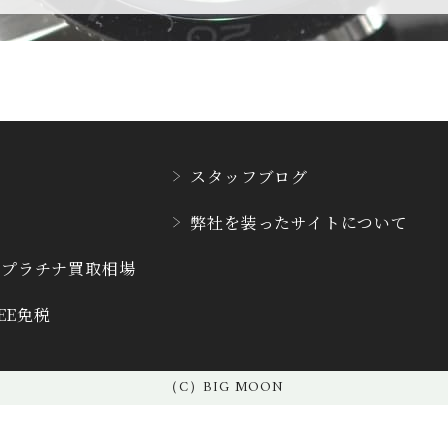
CVSTOS
CYRUS
クストス
サイラス
DAMASKO
DANIEL ROT
ダマスコ
ダニエル・ロー
スタッフブログ
E.C.W
弊社を装った
サイトについて
EBERHARD
ヨーロピアン・カンパニ
エベラール
ー・ウォッチ
・プラチナ
買取相場
REE免税
F.P.JOURNE
FAVRE LEUB
F.P.ジュルヌ
ファーブル・ルー
（C）BIG MOON
FREDERIQUE CONS
GERALD GE