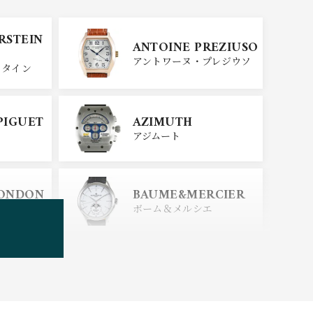
SINN
ERSTEIN
ANTOINE PREZIUSO
ジン
アントワーヌ・プレジウソ
スタイン
SEIKO
PIGUET
AZIMUTH
セイコー
アジムート
ERSTEIN
CITIZEN
LONDON
BAUME&MERCIER
シチズン
スタイン
ロンドン
ボーム＆メルシエ
BOLDR Supply Comp
any
ボルダー・サプライ・カン
パニー