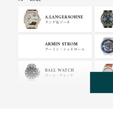
GIRARD PERREGAU
X
A.LANGE&SOHNE
ジラール・ペルゴ
ランゲ＆ゾーネ
CARTIER
ARMIN STROM
カルティエ
アーミン・シュトローム
GLASHUTTE ORIGIN
AL
BALL WATCH
グラスヒュッテ・オリジナ
ル
ボール・ウォッチ
BEAUBLEU
ボーブルー