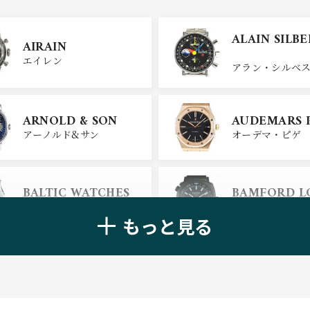
ULYSSE NARDIN
BELL＆ROSS
ALAIN SILB
AIRAIN
ユリスナルダン
ベル＆ロス
エイレン
アラン・シルベ
CHANEL
CHOPARD
ARNOLD & SON
AUDEMARS 
シャネル
ショパール
アーノルド&サン
オーデマ・ピゲ
ALAIN SILB
CHRONOSWISS
BALTIC WATCHES
BAMFORD 
クロノスイス
アラン・シルベ
バルティック ウォッチ
バンフォード・
もっと見る
BELL＆ROSS
BLANCPAIN
ベル＆ロス
ブランパン