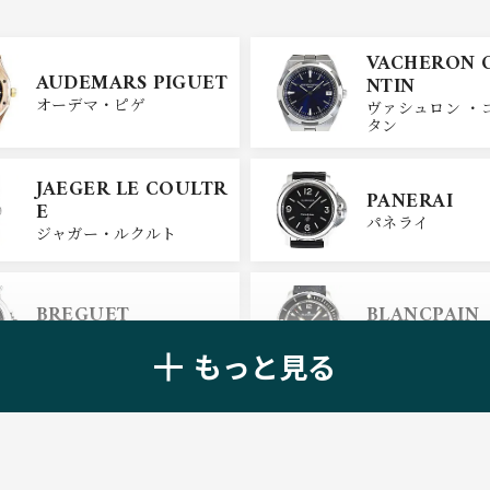
VACHERON 
AUDEMARS PIGUET
NTIN
オーデマ・ピゲ
ヴァシュロン ・
タン
JAEGER LE COULTR
PANERAI
E
パネライ
ジャガー・ルクルト
BREGUET
BLANCPAIN
ブレゲ
ブランパン
もっと見る
ZENITH
TAG HEUER
ゼニス
タグ・ホイヤー