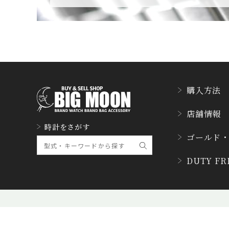
CUERVOY SOBRINO
S
クエルボ・イソブリノス
D. DORNBLÜTH&SO
HN
D.ドルンブルート＆ゾーン
購入方法
DUBEY&SCHALDEN
店舗情報
BRAND
時計をさがす
ダービー&シャルデンブラ
ゴールド
ン
DUTY F
ETERNA
エテルナ
FRANCK MULLER