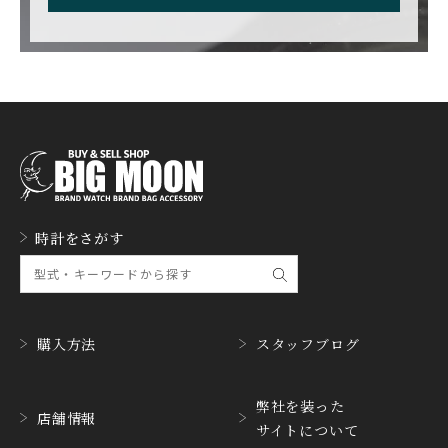
CARL F. BUCHERER
CARTIER
カール F. ブヘラ
カルティエ
CASIO
CEDRIC JOHNER
カシオ
セドリックジョナー
CHANEL
CHOPARD
シャネル
ショパール
CHRISTOPHER WARD
CHRONO TOKYO
時計をさがす
クリストファー・ウォー
クロノトウキョウ
ド
CHRONOSWISS
CITIZEN
クロノスイス
シチズン
購入方法
スタッフブログ
CUERVOY SOBRINOS
CVSTOS
クエルボ・イソブリノス
クストス
弊社を装った
CYRUS
CZAPEK
店舗情報
サイトについて
サイラス
チャペック