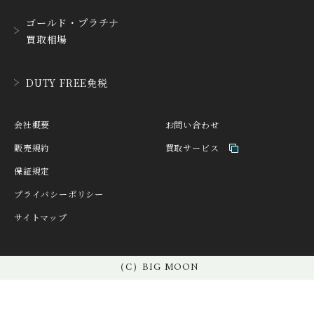
D. DORNBLÜTH&SOH
ゴールド・プラチナ
DAMASKO
N
買取相場
ダマスコ
D.ドルンブルート＆ゾー
ン
DANIEL ROTH
DAVOSA
DUTY FREE免税
ダニエル・ロート
ダボサ
DUBEY&SCHALDENBR
E.C.W
会社概要
お問い合わせ
AND
ヨーロピアン・カンパニ
ダービー&シャルデンブラ
ー・ウォッチ
販売規約
買取サービス
ン
保証規定
EBERHARD
EDOX
エベラール
エドックス
プライバシーポリシー
サイトマップ
ETERNA
F.P.JOURNE
エテルナ
F.P.ジュルヌ
FAVRE LEUBA
FORTIS
（C）BIG MOON
ファーブル・ルーバ
フォルティス
FREDERIQUE CONSTA