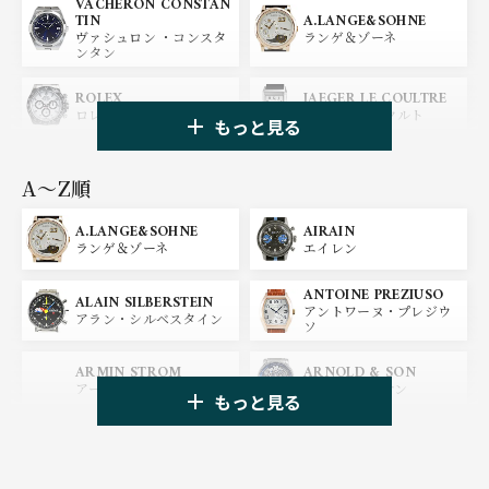
VACHERON CONSTAN
A.LANGE&SOHNE
TIN
ランゲ＆ゾーネ
ヴァシュロン ・コンスタ
ンタン
ROLEX
JAEGER LE COULTRE
ロレックス
ジャガー・ルクルト
もっと見る
PANERAI
IWC
パネライ
アイ ダブリュー シー
A〜Z順
A.LANGE&SOHNE
AIRAIN
OMEGA
BREGUET
ランゲ＆ゾーネ
エイレン
オメガ
ブレゲ
ANTOINE PREZIUSO
BLANCPAIN
BREITLING
ALAIN SILBERSTEIN
アントワーヌ・プレジウ
ブランパン
ブライトリング
アラン・シルベスタイン
ソ
HUBLOT
ZENITH
ARMIN STROM
ARNOLD & SON
ウブロ
ゼニス
アーミン・シュトローム
アーノルド&サン
もっと見る
TAG HEUER
TUDOR
AUDEMARS PIGUET
AZIMUTH
タグ・ホイヤー
チューダー
オーデマ・ピゲ
アジムート