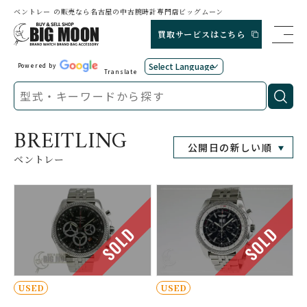
ベントレー の販売なら名古屋の中古腕時計専門店ビッグムーン
買取サービスはこちら
Powered by
Translate
BREITLING
ベントレー
SOLD
SOLD
USED
USED