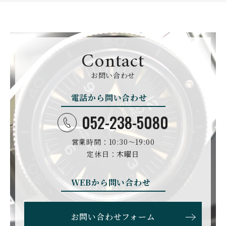
GIRARD PERREGAUX
ULYSSE NARDIN
BALL WATCH
BALTIC WATCHES
ジラール・ペルゴ
ユリスナルダン
ボール・ウォッチ
バルティック ウォッチ
BELL＆ROSS
SINN
BAMFORD LONDON
BAUME&MERCIER
ベル＆ロス
ジン
バンフォード・ロンドン
ボーム＆メルシエ
Contact
CARTIER
CHANEL
BEAUBLEU
BELL＆ROSS
お問い合わせ
カルティエ
シャネル
ボーブルー
ベル＆ロス
電話から問い合わせ
BOLDR Supply Compan
CHOPARD
SEIKO
BLANCPAIN
y
ショパール
セイコー
ブランパン
ボルダー・サプライ・カ
052-238-5080
ンパニー
GLASHUTTE ORIGINA
CHRONOSWISS
L
営業時間：10:30〜19:00
BOVET
BREGUET
クロノスイス
グラスヒュッテ・オリジ
ボヴェ
ブレゲ
ナル
定休日：木曜日
BRUNO SOHNLE Glash
ALAIN SILBERSTEIN
CITIZEN
BREITLING
utte
アラン・シルベスタイン
シチズン
WEBから問い合わせ
ブライトリング
ブルーノ・ゾンレー・ グ
ラスヒュッテ
BULOVA
BVLGARI
お問い合わせフォーム
ブローバ
ブルガリ