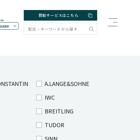
買取サービスはこちら
ate
ONSTANTIN
A.LANGE&SOHNE
IWC
BREITLING
TUDOR
SINN