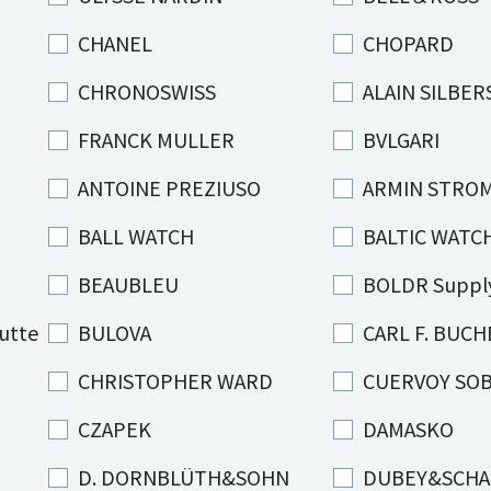
CHANEL
CHOPARD
CHRONOSWISS
ALAIN SILB
FRANCK MULLER
BVLGARI
ANTOINE PREZIUSO
ARMIN STRO
BALL WATCH
BALTIC WATC
BEAUBLEU
BOLDR Suppl
utte
BULOVA
CARL F. BUC
CHRISTOPHER WARD
CUERVOY SO
CZAPEK
DAMASKO
D. DORNBLÜTH&SOHN
DUBEY&SCH