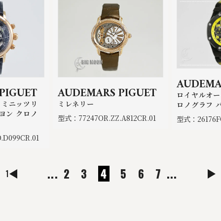
AUDEMA
PIGUET
AUDEMARS PIGUET
ロイヤルオー
 ミニッツリ
ミレネリー
ロノグラフ 
ヨン クロノ
型式：77247OR.ZZ.A812CR.01
型式：26176FO
D099CR.01
...
2
3
4
5
6
7
...
1