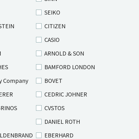
SEIKO
ERSTEIN
CITIZEN
CASIO
M
ARNOLD & SON
HES
BAMFORD LONDON
y Company
BOVET
HERER
CEDRIC JOHNER
BRINOS
CVSTOS
DANIEL ROTH
ALDENBRAND
EBERHARD